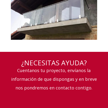
¿NECESITAS AYUDA?
Cuentanos tu proyecto, envíanos la
información de que dispongas y en breve
nos pondremos en contacto contigo.