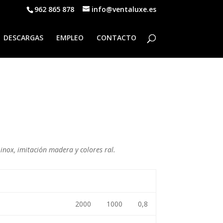
962 865 878
info@ventaluxe.es
DESCARGAS
EMPLEO
CONTACTO
inox, imitación madera y colores ral.
H
L
P
2000
1000
0,8