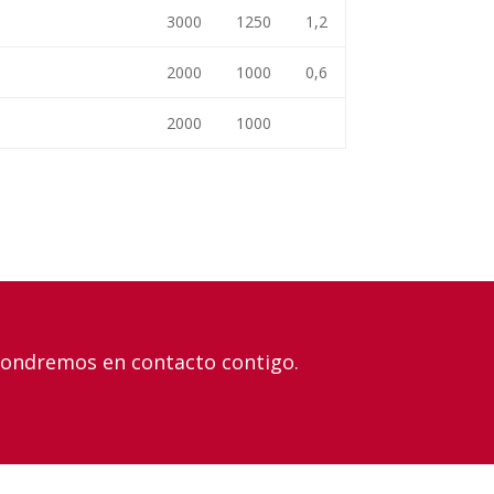
3000
1250
1,2
2000
1000
0,6
2000
1000
pondremos en contacto contigo.