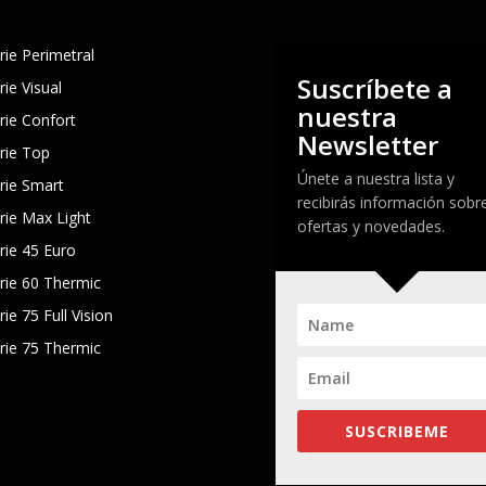
rie Perimetral
Suscríbete a
rie Visual
nuestra
rie Confort
Newsletter
rie Top
Únete a nuestra lista y
rie Smart
recibirás información sobr
rie Max Light
ofertas y novedades.
rie 45 Euro
rie 60 Thermic
rie 75 Full Vision
rie 75 Thermic
SUSCRIBEME