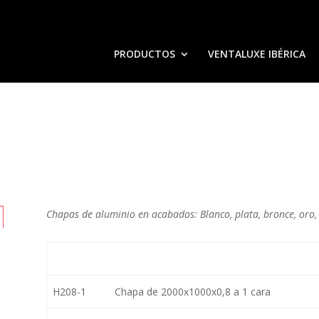
PRODUCTOS
VENTALUXE IBÉRICA
O
Chapas de aluminio en acabados: Blanco, plata, bronce, oro, 
REF
DESCRIPCIÓN
H208-1
Chapa de 2000x1000x0,8 a 1 cara