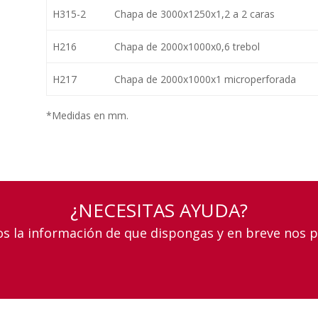
H315-2
Chapa de 3000x1250x1,2 a 2 caras
H216
Chapa de 2000x1000x0,6 trebol
H217
Chapa de 2000x1000x1 microperforada
*Medidas en mm.
¿NECESITAS AYUDA?
os la información de que dispongas y en breve nos 